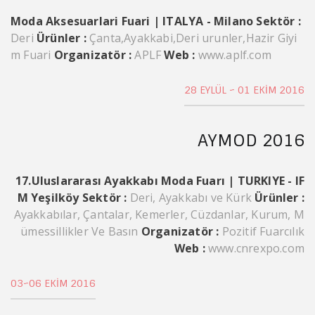
Moda Aksesuarlari Fuari | ITALYA - Milano
Sektör :
Deri
Ürünler :
Çanta,Ayakkabi,Deri urunler,Hazir Giyi
m Fuari
Organizatör :
APLF
Web :
www.aplf.com
28 EYLÜL ~ 01 EKIM 2016
AYMOD 2016
17.Uluslararası Ayakkabı Moda Fuarı | TURKIYE - IF
M Yeşilköy
Sektör :
Deri, Ayakkabı ve Kürk
Ürünler :
Ayakkabılar, Çantalar, Kemerler, Cüzdanlar, Kurum, M
ümessillikler Ve Basın
Organizatör :
Pozitif Fuarcılık
Web :
www.cnrexpo.com
03~06 EKIM 2016