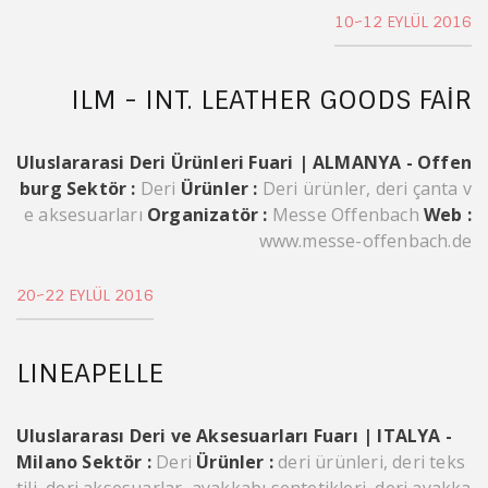
10~12 EYLÜL 2016
ILM - INT. LEATHER GOODS FAIR
Uluslararasi Deri Ürünleri Fuari | ALMANYA - Offen
burg
Sektör :
Deri
Ürünler :
Deri ürünler, deri çanta v
e aksesuarları
Organizatör :
Messe Offenbach
Web :
www.messe-offenbach.de
20~22 EYLÜL 2016
LINEAPELLE
Uluslararası Deri ve Aksesuarları Fuarı | ITALYA -
Milano
Sektör :
Deri
Ürünler :
deri ürünleri, deri teks
tili, deri aksesuarlar, ayakkabı sentetikleri, deri ayakka