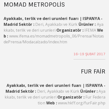
MOMAD METROPOLIS
Ayakkabı, terlik ve deri urunleri fuarı | ISPANYA -
Madrid
Sektör :
Deri, Ayakkabı ve Kürk
Ürünler :
Aya
kkabı, terlik ve deri urunleri
Organizatör :
IFEMA
We
b :
www.ifema.es/momadmetropolis_06/Prensa/Notas
dePrensa/Modacalzado/index.htm
16~19 ŞUBAT 2017
FUR FAIR
Ayakkabı, terlik ve deri urunleri fuarı | ISPANYA -
Madrid
Sektör :
Deri, Ayakkabı ve Kürk
Ürünler :
Aya
kkabı, terlik ve deri urunleri
Organizatör :
Fur Federa
tion
Web :
www.hkff.org/furFair.php