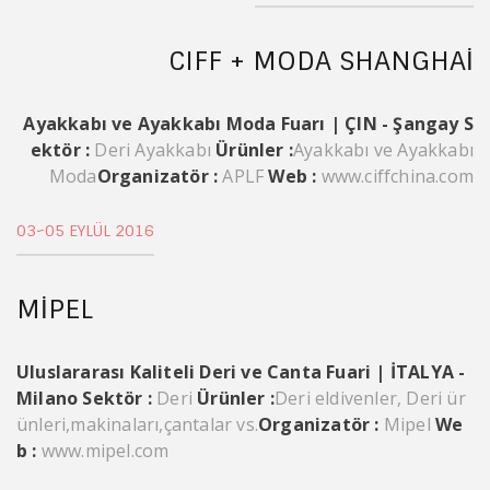
CIFF + MODA SHANGHAI
Ayakkabı ve Ayakkabı Moda Fuarı | ÇIN - Şangay
S
ektör :
Deri Ayakkabı
Ürünler :
Ayakkabı ve Ayakkabı
Moda
Organizatör :
APLF
Web :
www.ciffchina.com
03~05 EYLÜL 2016
MIPEL
Uluslararası Kaliteli Deri ve Canta Fuari | İTALYA -
Milano
Sektör :
Deri
Ürünler :
Deri eldivenler, Deri ür
ünleri,makinaları,çantalar vs.
Organizatör :
Mipel
We
b :
www.mipel.com