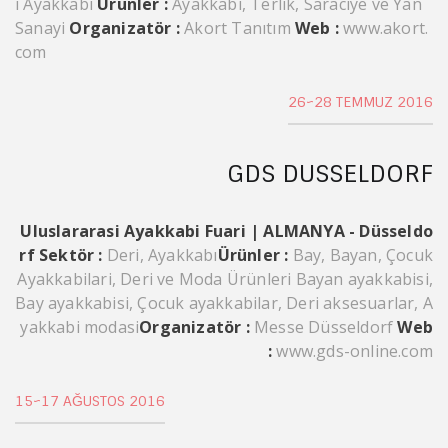
i Ayakkabı
Ürünler :
Ayakkabı, Terlik, Saraciye ve Yan
Sanayi
Organizatör :
Akort Tanıtım
Web :
www.akort.
com
26~28 TEMMUZ 2016
GDS DUSSELDORF
Uluslararasi Ayakkabi Fuari | ALMANYA - Düsseldo
rf
Sektör :
Deri, Ayakkabı
Ürünler :
Bay, Bayan, Çocuk
Ayakkabilari, Deri ve Moda Ürünleri Bayan ayakkabisi,
Bay ayakkabisi, Çocuk ayakkabilar, Deri aksesuarlar, A
yakkabi modasi
Organizatör :
Messe Düsseldorf
Web
:
www.gds-online.com
15~17 AĞUSTOS 2016