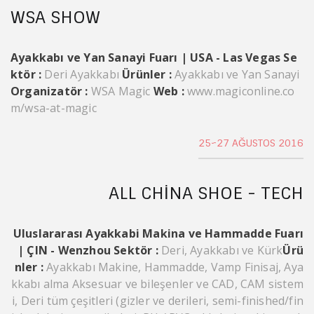
WSA SHOW
Ayakkabı ve Yan Sanayi Fuarı | USA - Las Vegas
Se
ktör :
Deri Ayakkabı
Ürünler :
Ayakkabı ve Yan Sanayi
Organizatör :
WSA Magic
Web :
www.magiconline.co
m/wsa-at-magic
25~27 AĞUSTOS 2016
ALL CHINA SHOE - TECH
Uluslararası Ayakkabi Makina ve Hammadde Fuarı
| ÇIN - Wenzhou
Sektör :
Deri, Ayakkabı ve Kürk
Ürü
nler :
Ayakkabı Makine, Hammadde, Vamp Finisaj, Aya
kkabı alma Aksesuar ve bileşenler ve CAD, CAM sistem
i, Deri tüm çeşitleri (gizler ve derileri, semi-finished/fin