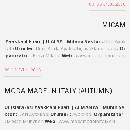
03~06 EYLÜL 2016
MICAM
AyakkabI Fuarı | ITALYA - Milano
Sektör :
Deri Ayak
kabı
Ürünler :
Deri, Kürk, Ayakkabı, ayakkabı - çanta
Or
ganizatör :
Fiera Milano
Web :
www.micamonline.com
09~11 EYLÜL 2016
MODA MADE IN ITALY (AUTUMN)
Uluslararasi Ayakkabi Fuari | ALMANYA - Münih
Se
ktör :
Deri Ayakkabı
Ürünler :
Ayakkabı
Organizatör
:
Messe München
Web :
www.modamadeinitaly.eu