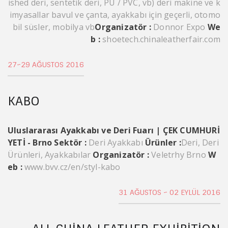
ished deri, sentetik deri, PU / PVC, vb) deri makine ve k
imyasallar bavul ve çanta, ayakkabı için geçerli, otomo
bil süsler, mobilya vb
Organizatör :
Donnor Expo
We
b :
shoetech.chinaleatherfair.com
27~29 AĞUSTOS 2016
KABO
Uluslararası Ayakkabı ve Deri Fuarı | ÇEK CUMHURİ
YETİ - Brno
Sektör :
Deri Ayakkabı
Ürünler :
Deri, Deri
Ürünleri, Ayakkabılar
Organizatör :
Veletrhy Brno
W
eb :
www.bvv.cz/en/styl-kabo
31 AĞUSTOS ~ 02 EYLÜL 2016