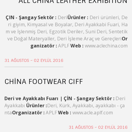
ALL CHINA LEATHER EXHIBITION
ÇIN - Şangay
Sektör :
Deri
Ürünler :
Deri ürünleri, De
ri giyim, Kimyasal ve Boyalar, Deri Ayakkabi Fuari, Ha
m ve İşlenmiş Deri, Egzotik Deriler, Suni Deri, Sentetik
ve Doğal Materyaller, Deri İşleme Araç ve Gereçleri
Or
ganizatör :
APLF
Web :
www.aclechina.com
31 AĞUSTOS ~ 02 EYLÜL 2016
CHINA FOOTWEAR CIFF
Deri ve Ayakkabı Fuarı | ÇİN - Şangay
Sektör :
Deri
Ayakkabı
Ürünler :
Deri, Kürk, Ayakkabı, ayakkabı - ça
nta
Organizatör :
APLF
Web :
www.acle.aplf.com
31 AĞUSTOS ~ 02 EYLÜL 2016